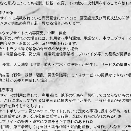
なる形式によっても複製、転載、改変、その他の二次利用をすることを禁じ
商品画像
サイトに掲載されている商品画像については、画面設定及び写真技法の関係
きさが実際の商品と若干異なる場合があります。
本ウェブサイトの内容変更、中断、停止
以下のいずれかの場合には、利用者へ事前通知、承諾なく、本ウェブサイト
内容変更・追加又は停止及び中断を行います。
テムトラブル等で緊急の保守点検が必要な場合
種（電話会社等）及び第二種電気通信事業者（プロバイダ等）の役務が提供
、停電、天災地変（地震・噴火・洪水・津波等）が発生し、サービスの提供
的災害（戦争・暴動・騒乱・労働争議等）によりサービスの提供ができない
他当社が必要と判断した場合
遵守事項
サイトの利用に際して、利用者は、以下の行為を一切行ってはならないもの
、これに違反して当社又は第三者に損害が生じた場合、当該利用者がその損
責任を負うものとします。
サイトポリシー」及び本ウェブサイトにおいて定める事項に反する行為、若
に違反する行為、公序良俗に反する行為、又はそれらの恐れのある行為
ェブサイトの管理・運営に支障をきたす恐れのある行為
利用者、第三者若しくは当社の著作権等の知的財産権、肖像権、人格権、プ