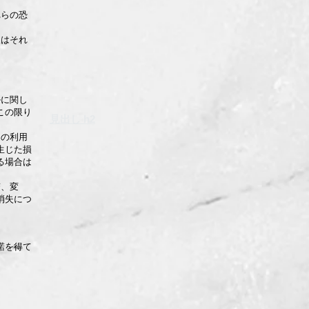
れらの恐
又はそれ
ルに関し
この限り
見出し h2
トの利用
生じた損
る場合は
滞、変
消失につ
諾を得て