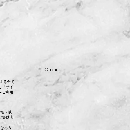
t
Contact
する全て
り「サイ
をご利用
情報（以
ツ提供者
かなる方