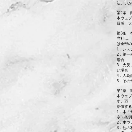
法、いか
第2条 
本ウェブ
質感、大
第3条 
当社は、
は全部の
1．シス
2．第一
場合
3．火災
い場合
4．人為
5．その
第4条 
本ウェブ
す。万一
賠償する
1．本「
令・条例
2．本ウ
3．他の