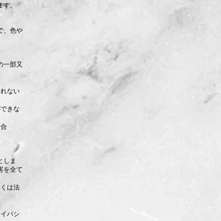
ます。
で、色や
の一部又
されない
ができな
場合
としま
害を全て
しくは法
ライバシ