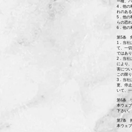
ー権、パ
4．他の
れのある
5．他の
らの恐れ
6．他の
第5条 
1．当社
て、一切
ではあり
2．当社
により、
害につい
この限り
3．当社
更、停止
いて、一
第6条 
本ウェブ
下さい。
第7条 
本ウェブ