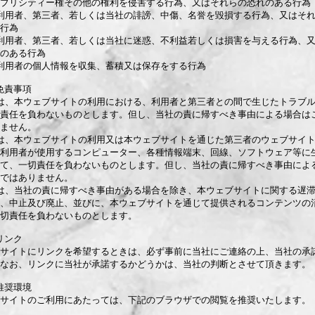
ブリシティー権その他の権利を侵害する行為、又はそれらの恐れのある行為
利用者、第三者、若しくは当社の誹謗、中傷、名誉を毀損する行為、又はそ
行為
利用者、第三者、若しくは当社に迷惑、不利益若しくは損害を与える行為、
のある行為
利用者の個人情報を収集、蓄積又は保存をする行為
免責事項
は、本ウェブサイトの利用における、利用者と第三者との間で生じたトラブ
責任を負わないものとします。但し、当社の責に帰すべき事由による場合は
ません。
は、本ウェブサイトの利用又は本ウェブサイトを通じた第三者のウェブサイ
利用者が使用するコンピューター、各種情報端末、回線、ソフトウェア等に
て、一切責任を負わないものとします。但し、当社の責に帰すべき事由によ
ではありません。
は、当社の責に帰すべき事由がある場合を除き、本ウェブサイトに関する遅
、中止及び廃止、並びに、本ウェブサイトを通じて提供されるコンテンツの
切責任を負わないものとします。
リンク
サイトにリンクを希望するときは、必ず事前に当社にご連絡の上、当社の承
なお、リンクに当社が承諾するかどうかは、当社の判断とさせて頂きます。
推奨環境
サイトのご利用にあたっては、下記のブラウザでの閲覧を推奨いたします。