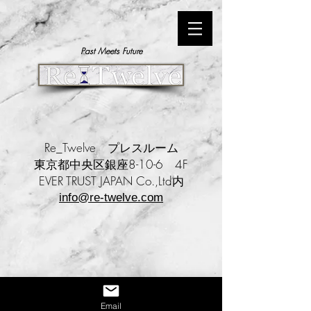
Past Meets Future
Re_Twelve プレスルーム
東京都中央区銀座8-10-6 4F
EVER TRUST JAPAN Co.,Ltd内
info@re-twelve.com
Email