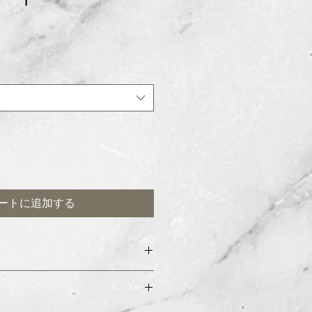
ートに追加する
せて曲げたり開閉運動をさせてない
は手首回りとして区切っています。