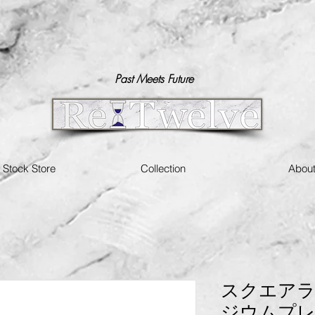
Past Meets Future
n Stock Store
Collection
Abou
スクエアラ
ジウムプ