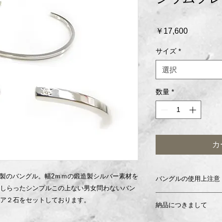
価
￥17,600
格
サイズ
*
選択
数量
*
カ
5製のバングル。幅2ｍｍの鍛造製シルバー素材を
バングルの使用上注意
しらったシンプルこの上ない男女問わないバン
ご自身の手首に合わ
ア２石をセットしております。
納品につきまして
でください。サイズ